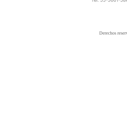
Tel: 55-5661-58
Derechos reser