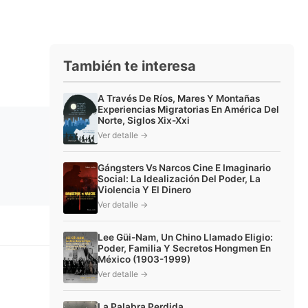
También te interesa
A Través De Ríos, Mares Y Montañas
Experiencias Migratorias En América Del
Norte, Siglos Xix-Xxi
Ver detalle →
Gángsters Vs Narcos Cine E Imaginario
Social: La Idealización Del Poder, La
Violencia Y El Dinero
Ver detalle →
Lee Güi-Nam, Un Chino Llamado Eligio:
Poder, Familia Y Secretos Hongmen En
México (1903-1999)
Ver detalle →
La Palabra Perdida