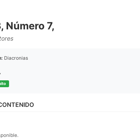
, Número 7,
tores
n:
Diacronias
7
ito
 CONTENIDO
sponible.