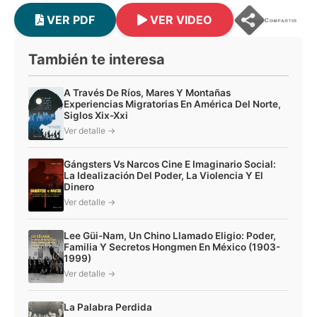
Religiosidad, migración y arraigo . . . . . . . . . . . . . . . . . . . . . 
VER PDF
VER VIDEO
. . . . . . . . . . . .  49
También te interesa
Olivia Domínguez Prieto
A Través De Ríos, Mares Y Montañas
Consideraciones sobre la historia ambiental,
Experiencias Migratorias En América Del Norte,
Siglos Xix-Xxi
los animales y la cacería en México . . . . . . . . . . . . . . . . . . . 
Ver detalle →
. . . . . . . . . . . . .  67
Gángsters Vs Narcos Cine E Imaginario Social:
La Idealización Del Poder, La Violencia Y El
Claudia Mariana Bastidas Hinojosa
Dinero
Ver detalle →
Down in Mexico: frontera, contrabando y turismo
Lee Güi-Nam, Un Chino Llamado Eligio: Poder,
Familia Y Secretos Hongmen En México (1903-
de Tijuana en el imaginario popular . . . . . . . . . . . . . . . . . . . 
1999)
. . . . . . . . . . . .  83
Ver detalle →
Alejandra Venegas Sánchez
La Palabra Perdida